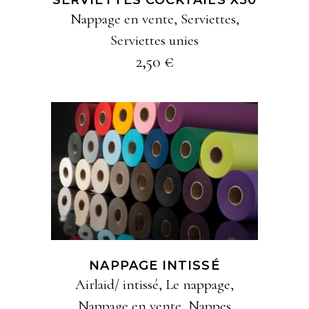
peuvent
Nappage en vente
,
Serviettes
,
être
Serviettes unies
choisies
2,50
€
sur
la
page
du
produit
Ce
AJOUTER À MA
produit
SÉLECTION
a
plusieurs
variations
Les
NAPPAGE INTISSÉ
options
Airlaid/ intissé
,
Le nappage
,
peuvent
Nappage en vente
,
Nappes