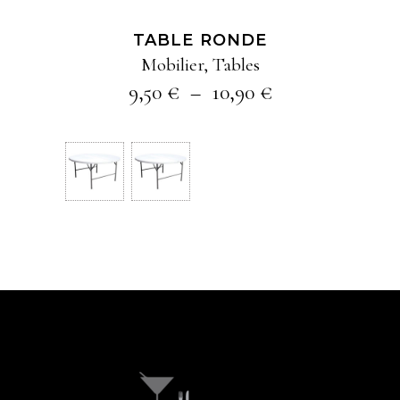
options
TABLE RONDE
peuvent
Mobilier
,
Tables
être
Plage
9,50
€
–
10,90
€
choisies
de
sur
prix :
9,50 €
la
à
page
10,90 €
du
produit