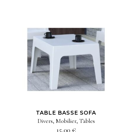
du
produit
AJOUTER À MA
SÉLECTION
TABLE BASSE SOFA
Divers
,
Mobilier
,
Tables
15,00
€