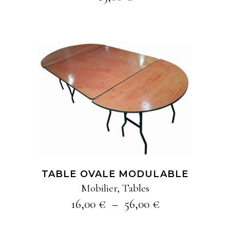
Ce
AJOUTER À MA
produit
SÉLECTION
a
plusieurs
variations
Les
TABLE OVALE MODULABLE
options
Mobilier
,
Tables
peuvent
Plage
16,00
€
–
56,00
€
être
de
prix :
choisies