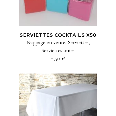
plusieurs
variations
Les
options
SERVIETTES COCKTAILS X50
peuvent
Nappage en vente
,
Serviettes
,
être
Serviettes unies
choisies
2,50
€
sur
la
page
du
produit
Ce
AJOUTER À MA
produit
SÉLECTION