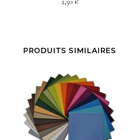
2,50
€
PRODUITS SIMILAIRES
Ce
AJOUTER À MA
produit
SÉLECTION
a
plusieurs