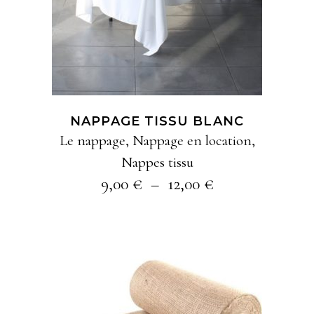
a
plusieurs
variations
Les
options
NAPPAGE TISSU BLANC
peuvent
Le nappage
,
Nappage en location
,
être
Nappes tissu
choisies
Plage
9,00
€
–
12,00
€
sur
de
la
prix :
9,00 €
page
à
du
12,00 €
produit