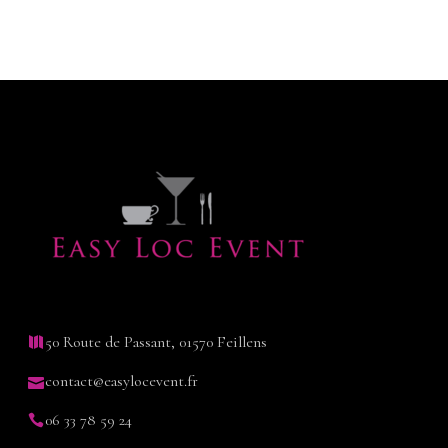
50 Route de Passant, 01570 Feillens
contact@easylocevent.fr
06 33 78 59 24