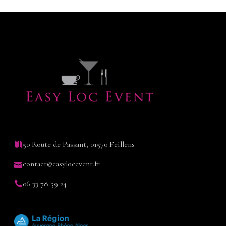
50 Route de Passant, 01570 Feillens
contact@easylocevent.fr
06 33 78 59 24