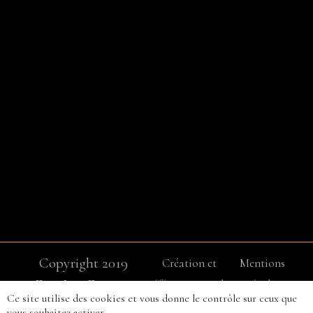
Copyright 2019
Création et
Mentions
Easy Loc Event –
référencement du
Légales
Ce site utilise des cookies et vous donne le contrôle sur ceux que
Tous droits
site internet : IMS
vous souhaitez activer