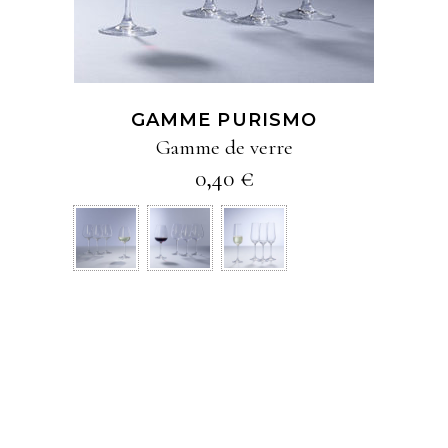
plusieurs
variations
Les
options
GAMME PURISMO
peuvent
Gamme de verre
être
0,40
€
choisies
sur
la
page
du
produit