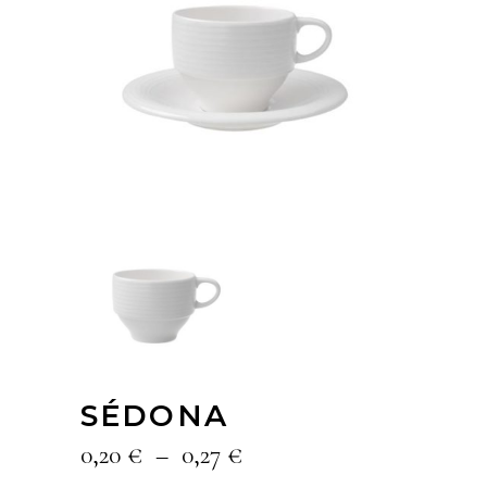
SÉDONA
Plage
0,20
€
–
0,27
€
de