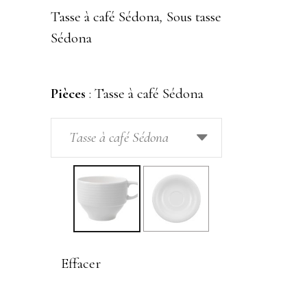
prix :
Tasse à café Sédona
,
Sous tasse
0,20 €
Sédona
à
0,27 €
Pièces
:
Tasse à café Sédona
Tasse à café Sédona
Effacer