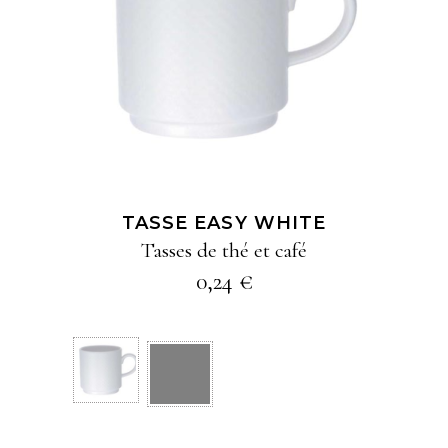
Ce
AJOUTER À MA
produit
SÉLECTION
a
plusieurs
variations
Les
options
TASSE EASY WHITE
peuvent
Tasses de thé et café
être
0,24
€
choisies
sur
la
page
du
produit