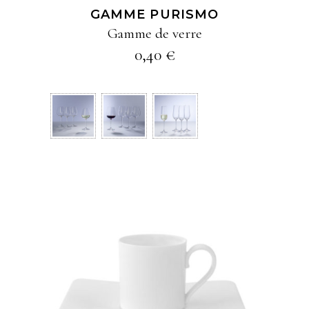
GAMME PURISMO
peuvent
Gamme de verre
être
0,40
€
choisies
sur
la
page
du
produit
Ce
AJOUTER À MA
produit
SÉLECTION
a