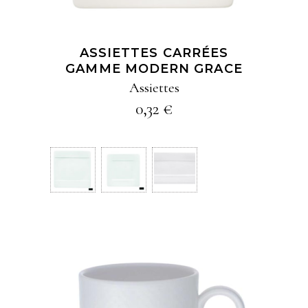
Les
options
ASSIETTES CARRÉES
peuvent
GAMME MODERN GRACE
être
Assiettes
choisies
0,32
€
sur
la
page
du
produit