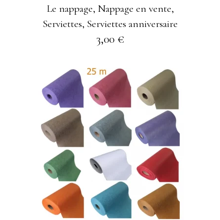
Le nappage
,
Nappage en vente
,
Serviettes
,
Serviettes anniversaire
3,00
€
Ce
AJOUTER À MA
produit
SÉLECTION
a
plusieurs
variations
Les