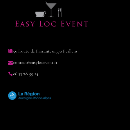
50 Route de Passant, 01570 Feillens
contact@easylocevent.fr
06 33 78 59 24