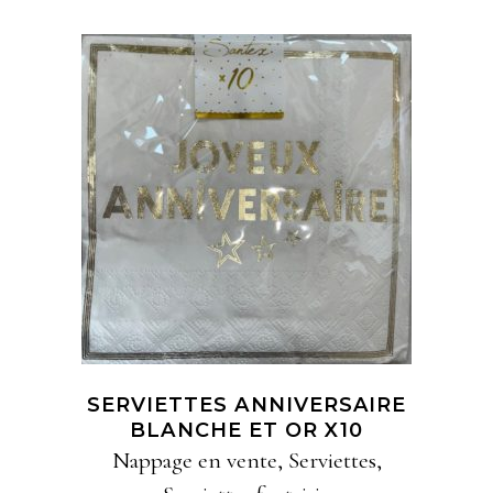
la
page
du
produit
AJOUTER À MA
SÉLECTION
SERVIETTES ANNIVERSAIRE
BLANCHE ET OR X10
Nappage en vente
,
Serviettes
,