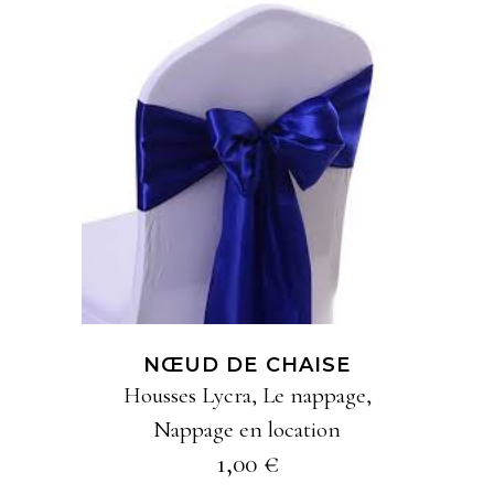
Ce
AJOUTER À MA
produit
SÉLECTION
a
plusieurs
variations
Les
options
NŒUD DE CHAISE
peuvent
Housses Lycra
,
Le nappage
,
être
Nappage en location
choisies
1,00
€
sur