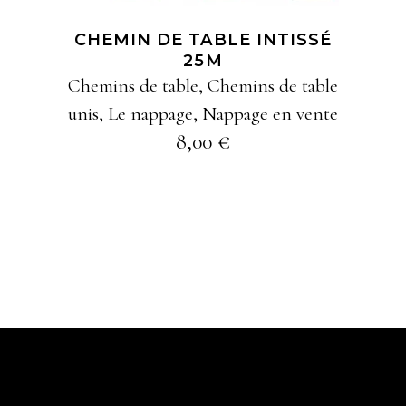
options
peuvent
CHEMIN DE TABLE INTISSÉ
25M
être
Chemins de table
,
Chemins de table
choisies
unis
,
Le nappage
,
Nappage en vente
sur
8,00
€
la
page
du
produit