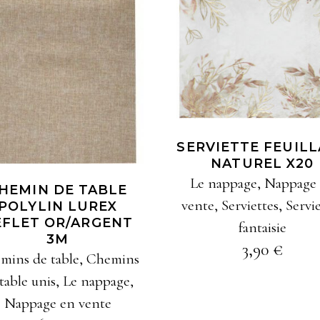
AJOUTER À MA
SÉLECTION
AJOUTER À MA
SÉLECTION
SERVIETTE FEUIL
NATUREL X20
Le nappage
,
Nappage
HEMIN DE TABLE
vente
,
Serviettes
,
Servi
POLYLIN LUREX
EFLET OR/ARGENT
fantaisie
3M
3,90
€
mins de table
,
Chemins
table unis
,
Le nappage
,
Nappage en vente