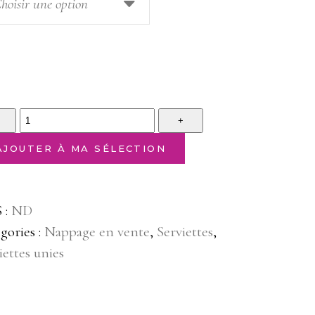
hoisir une option
tity
AJOUTER À MA SÉLECTION
 :
ND
gories :
Nappage en vente
,
Serviettes
,
iettes unies