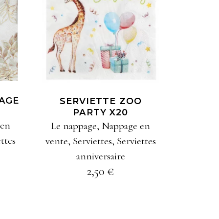
AJOUTER À MA
SÉLECTION
LAGE
SERVIETTE ZOO
PARTY X20
 en
Le nappage
,
Nappage en
ettes
vente
,
Serviettes
,
Serviettes
anniversaire
2,50
€