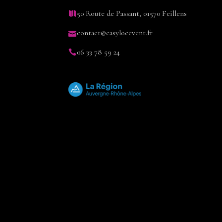
50 Route de Passant, 01570 Feillens
contact@easylocevent.fr
06 33 78 59 24