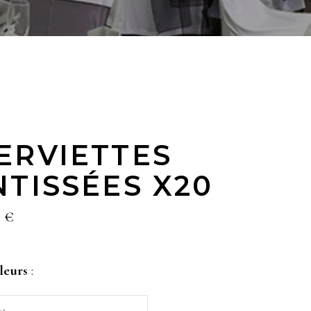
ERVIETTES
NTISSÉES X20
0
€
leurs
: