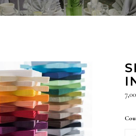
S
I
7,0
Cou