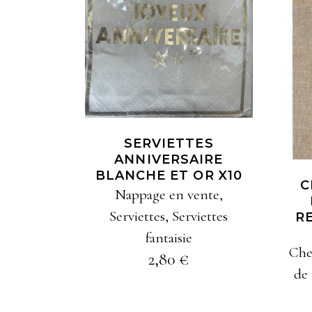
AJOUTER À MA
SÉLECTION
SERVIETTES
ANNIVERSAIRE
BLANCHE ET OR X10
C
Nappage en vente
,
Serviettes
,
Serviettes
R
fantaisie
Che
2,80
€
de 