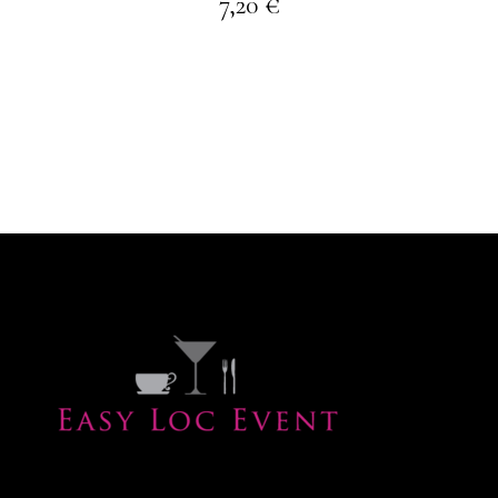
7,20
€