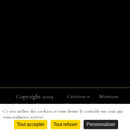
Copyright 2019
Création et
Mentions
Easy Loc Event –
référencement du
Légales
Ce site utilise des cookies et vous donne le contrôle sur ceux que
Tous droits
site internet : IMS
vous souhaitez activer
réservés
ON LINE
Tout accepter
Tout refuser
Personnaliser