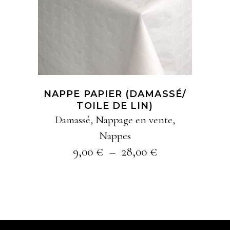
produit
SÉLECTION
a
plusieurs
variations
Les
options
NAPPE PAPIER (DAMASSÉ/
peuvent
TOILE DE LIN)
être
Damassé
,
Nappage en vente
,
choisies
Nappes
sur
Plage
9,00
€
–
28,00
€
la
de
prix :
page
9,00 €
du
à
produit
28,00 €