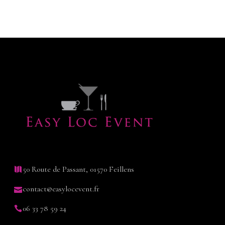
50 Route de Passant, 01570 Feillens
contact@easylocevent.fr
06 33 78 59 24