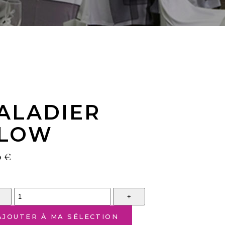
ALADIER
LOW
0
€
tity
AJOUTER À MA SÉLECTION