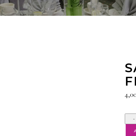
S
F
4,0
Quan