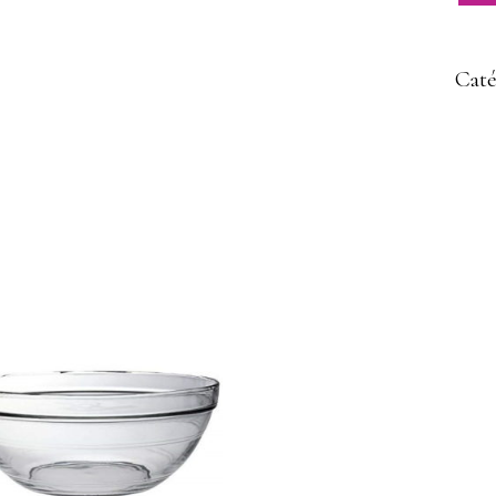
Caté
AJOUTER À MA
SÉLECTION