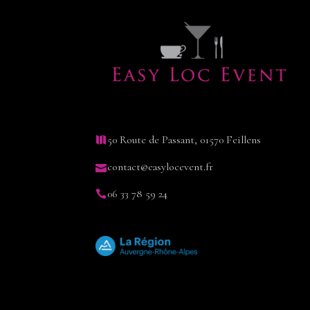
50 Route de Passant, 01570 Feillens
contact@easylocevent.fr
06 33 78 59 24