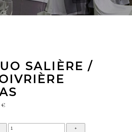
UO SALIÈRE /
OIVRIÈRE
AS
2
€
tity