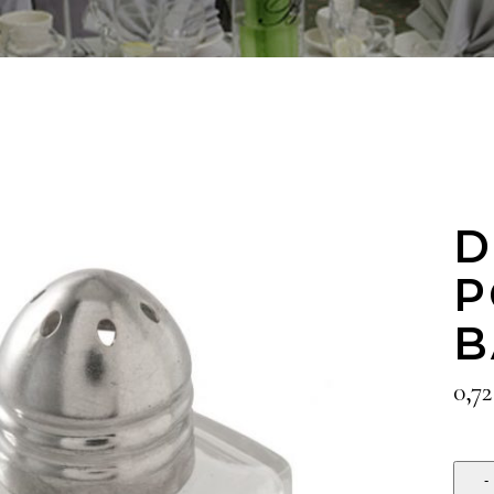
D
P
B
0,7
Quan