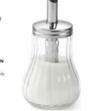
AJOUTER À MA
SÉLECTION
IN
ble