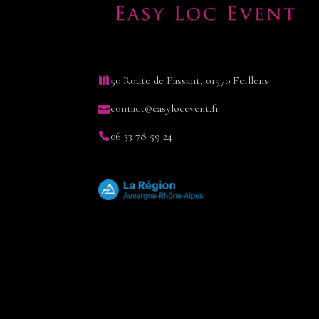
50 Route de Passant, 01570 Feillens
contact@easylocevent.fr
06 33 78 59 24